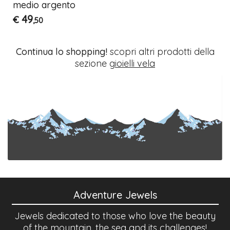
medio argento
49
€
,50
Continua lo shopping!
scopri altri prodotti della
sezione
gioielli vela
Adventure Jewels
Jewels dedicated to those who love the beauty
of the mountain, the sea and its challenges!