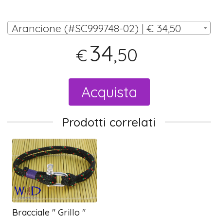
Arancione (#SC999748-02) | € 34,50
34
,50
€
Acquista
Prodotti correlati
Bracciale " Grillo "