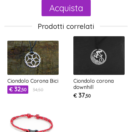
Acquista
Prodotti correlati
Ciondolo Corona Bici
Ciondolo corona
downhill
32
€
,50
34,50
37
€
,50