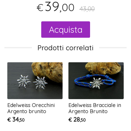
39
,00
€
43,00
Acquista
Prodotti correlati
Edelweiss Orecchini
Edelweiss Bracciale in
Argento brunito
Argento Brunito
34
28
€
€
,50
,50