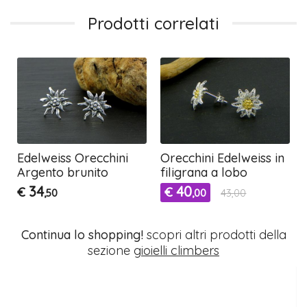
Prodotti correlati
e
Edelweiss Orecchini
Orecchini Edelweiss in
Argento brunito
filigrana a lobo
34
40
€
€
,50
,00
43,00
Continua lo shopping!
scopri altri prodotti della
sezione
gioielli climbers